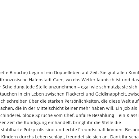
iette Binoche) beginnt ein Doppelleben auf Zeit. Sie gibt allen Kom
ordfranzösische Hafenstadt Caen, wo das Wetter launisch ist und da
er Scheidung jede Stelle anzunehmen – egal wie schmutzig sie sich
eintauchen in ein Leben zwischen Plackerei und Geldknappheit, zwis
h schreiben über die starken Persönlichkeiten, die diese Welt auf
achen, die in der Mittelschicht keiner mehr haben will. Ein Job als
 Schinderei, blöde Sprüche vom Chef, unfaire Bezahlung – ein Klass
er Zeit die Kündigung einhandelt, bringt ihr die Stelle die
 stahlharte Putzprofis sind und echte Freundschaft können. Beson
ei Kindern durchs Leben schlägt, freundet sie sich an. Dank ihr scha