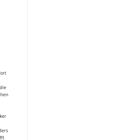
fort
s
 die
chen
iker
ders
fft