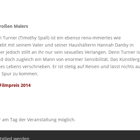
großen Malers
m Turner (Timothy Spall) ist ein ebenso reno-mmiertes wie
 lebt mit seinem Vater und seiner Haushälterin Hannah Danby in
 jedoch stillt an ihr nur sein sexuelles Verlangen. Denn Turner is
nd doch zugleich ein Mann von enormer Sensibilität. Das Künstler
des Lebens verschrieben. Er ist stetig auf Reisen und lässt nichts au
 Spur zu kommen.
 Filmpreis 2014
r am Tag der Veranstaltung möglich.
tglied werden