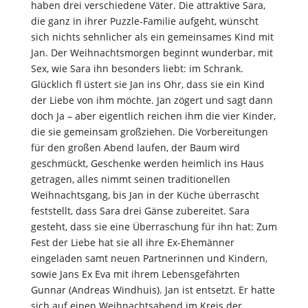
haben drei verschiedene Väter. Die attraktive Sara,
die ganz in ihrer Puzzle-Familie aufgeht, wünscht
sich nichts sehnlicher als ein gemeinsames Kind mit
Jan. Der Weihnachtsmorgen beginnt wunderbar, mit
Sex, wie Sara ihn besonders liebt: im Schrank.
Glücklich fl üstert sie Jan ins Ohr, dass sie ein Kind
der Liebe von ihm möchte. Jan zögert und sagt dann
doch Ja – aber eigentlich reichen ihm die vier Kinder,
die sie gemeinsam großziehen. Die Vorbereitungen
für den großen Abend laufen, der Baum wird
geschmückt, Geschenke werden heimlich ins Haus
getragen, alles nimmt seinen traditionellen
Weihnachtsgang, bis Jan in der Küche überrascht
feststellt, dass Sara drei Gänse zubereitet. Sara
gesteht, dass sie eine Überraschung für ihn hat: Zum
Fest der Liebe hat sie all ihre Ex-Ehemänner
eingeladen samt neuen Partnerinnen und Kindern,
sowie Jans Ex Eva mit ihrem Lebensgefährten
Gunnar (Andreas Windhuis). Jan ist entsetzt. Er hatte
sich auf einen Weihnachtsabend im Kreis der