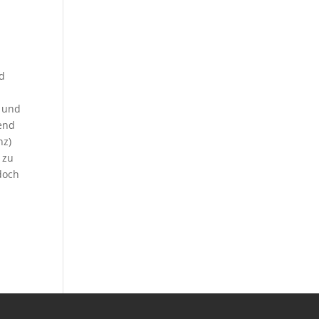
ld
e und
end
nz)
 zu
doch