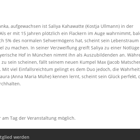
Lanka, aufgewachsen ist Saliya Kahawatte (Kostja Ullmann) in der
ls er mit 15 Jahren plötzlich ein Flackern im Auge wahrnimmt, ba
noch 5% des normalen Sehvermögens hat, scheint sein Lebenstraum
el zu machen. In seiner Verzweiflung greift Saliya zu einer Notlüg
Bayerische Hof in München nimmt ihn als Auszubildenden an. Währ
d zu sein scheinen, fällt seinem neuen Kumpel Max (Jacob Matsche
t. Mit viel Einfallsreichtum gelingt es dem Duo jedoch, die Wahrheit
aura (Anna Maria Mühe) kennen lernt, scheint sein Glück perfekt, 
rchhalten.
r am Tag der Veranstaltung möglich.
tglied werden