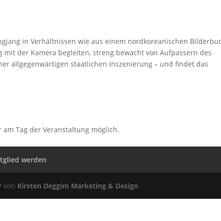
jöngjang in Verhältnissen wie aus einem nordkoreanischen Bilderbu
ang mit der Kamera begleiten, streng bewacht von Aufpassern des
iner allgegenwärtigen staatlichen Inszenierung – und findet das
r am Tag der Veranstaltung möglich.
tglied werden
 ❤ von
Kirsten Deggim Marketing & Design