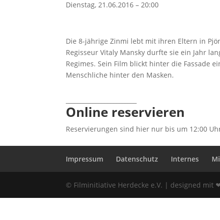
Dienstag, 21.06.2016 – 20:00
Die 8-jährige Zinmi lebt mit ihren Eltern in P
Regisseur Vitaly Mansky durfte sie ein Jahr l
Regimes. Sein Film blickt hinter die Fassade e
Menschliche hinter den Masken.
________________________
Online reservieren
Reservierungen sind hier nur bis um 12:00 Uh
Impressum
Datenschutz
Internes
Mi
© Filminitiative Herdecke e.V. | designed mit