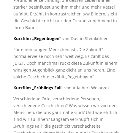
Freund eine Zeichnung, die dessen Leben immer
stärker beeinflusst und ihm mehr und mehr Rätsel
aufgibt. Erzählt in kontrastreichen s/w Bildern, zieht
die Geschichte nicht nur den Freund zunehmend in
ihren Bann.
Kurzfilm „Regenbogen“
von Dustin Steinkühler
Für einen jungen Menschen ist „Die Zukunft“
normalerweise noch sehr weit weg. Es zählt das
JETZT. Doch manchmal rückt diese Zukunft in einem
winzigen Augenblick ganz dicht an uns heran. Eine
solche Geschichte erzählt „Regenbogen“.
Kurzfilm „Frühlings Fall“
von Adalbert Wojaczek
Verschiedene Orte, verschiedene Personen,
verschiedene Geschichten? Was wissen wir von den
Menschen, die uns ganz nahe sind? Und wie ehrlich
sind wir zu ihnen? Langsam verknüpft sich in
„Frühlings Fall“ die geschickt verschachtelte
Geschichte zu einem Netz, das nur wir Zuschauer als