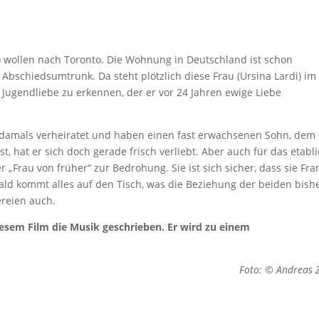
s) wollen nach Toronto. Die Wohnung in Deutschland ist schon
bschiedsumtrunk. Da steht plötzlich diese Frau (Ursina Lardi) im
ks Jugendliebe zu erkennen, der er vor 24 Jahren ewige Liebe
t damals verheiratet und haben einen fast erwachsenen Sohn, dem
, hat er sich doch gerade frisch verliebt. Aber auch für das etabli
 „Frau von früher“ zur Bedrohung. Sie ist sich sicher, dass sie Fra
ld kommt alles auf den Tisch, was die Beziehung der beiden bish
ereien auch.
esem Film die Musik geschrieben. Er wird zu einem
Foto: © Andreas 