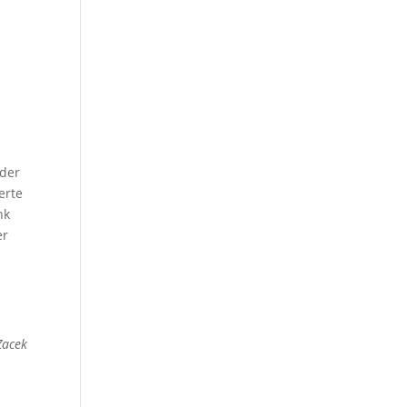
 der
erte
nk
er
Zacek