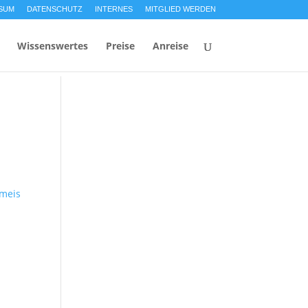
SUM
DATENSCHUTZ
INTERNES
MITGLIED WERDEN
Wissenswertes
Preise
Anreise
kmeis